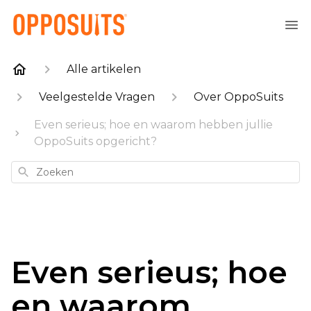
Alle artikelen
Veelgestelde Vragen
Over OppoSuits
Even serieus; hoe en waarom hebben jullie
OppoSuits opgericht?
Zoeken
Even serieus; hoe
en waarom